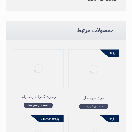
محصولات مرتبط
﷼
0
ریموت کنترل درب برقی
چراغ سوت دار
صنعت پرشین مبنا
صنعت پرشین مبنا
﷼
0
﷼
147.000.000